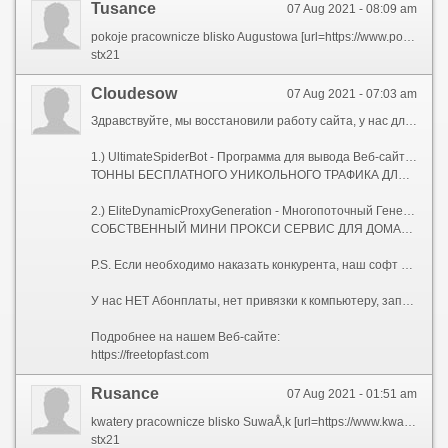
Tusance
07 Aug 2021 - 08:09 am
pokoje pracownicze blisko Augustowa [url=https://www.pokojepracowniczeaugustow.site]noclegi w centrum augustÃ³w[/url] brak jedyny
stx21
Сloudesow
07 Aug 2021 - 07:03 am
Здравствуйте, мы восстановили работу сайта, у нас для Вас два Сео-софта, которых нет на рынке.
1.) UltimateSpiderBot - Программа для вывода Веб-сайтов в ТОП, с мощнейшей Антидетект системой.
ТОННЫ БЕСПЛАТНОГО УНИКОЛЬНОГО ТРАФИКА ДЛЯ ВАШИХ САЙТОВ.
2.) EliteDynamicProxyGeneration - Многопоточный Генератор Элитных Динамических Socks-5 Прокси-серверов.
СОБСТВЕННЫЙ МИНИ ПРОКСИ СЕРВИС ДЛЯ ДОМАШНЕГО КОМПЬЮТЕРА, НОУТБУКА, ИЛИ СЕРВЕРА.
P.S. Если необходимо наказать конкурента, наш софт Вам поможет!
У нас НЕТ Абонплаты, нет привязки к компьютеру, запускайте где угодно, и сколько угодно!
Подробнее на нашем Веб-сайте:
https://freetopfast.com
Rusance
07 Aug 2021 - 01:51 am
kwatery pracownicze blisko SuwaÅ‚k [url=https://www.kwaterypracowniczewaugustowie.site]kwatery pracownicze SuwaÅ‚ki[/url] okoÅ‚o powstrzymaÄ‡
stx21