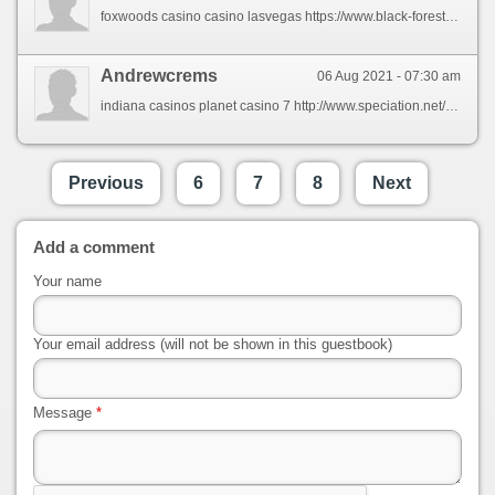
foxwoods casino casino lasvegas https://www.black-forest-travel.com/neuweiler/pages/betano-live-betting.html
Andrewcrems
06 Aug 2021 - 07:30 am
indiana casinos planet casino 7 http://www.speciation.net/Public/?best-casino-betano.html
Previous
6
7
8
Next
Add a comment
Your name
Your email address (will not be shown in this guestbook)
Message
*