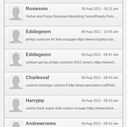
Rosiesom
06 Aug 2021 - 05:11 pm
Vishal and Pooja Devariya Interesting SceneRowdy Police Kannada Dubbed MovieRaashiKFN
Eddiegeorn
06 Aug 2021 - 10:45 am
philips sonicare for kids насадки https://www.irrigator.ru/philips-cat.html
Eddiegeorn
06 Aug 2021 - 09:47 am
зубная щетка philips sonicare 6512 купить https://www.irrigator.ru/philips-cat.html
Charlesvaf
06 Aug 2021 - 08:43 am
casinos morongo casinos fl http://www.speciation.net/Public/?betting-22bet-bonus.html
Harryjep
06 Aug 2021 - 08:43 am
casino frank super slots casino отзывы https://www.black-forest-travel.com/neuweiler/pages/esc-casino-app_1.html
Andrewcrems
06 Aug 2021 - 08:42 am