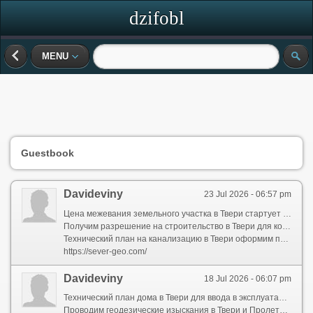
dzifobl
MENU
Guestbook
Davideviny
23 Jul 2026 - 06:57 pm
Цена межевания земельного участка в Твери стартует от 5 000 ? за дачный массив. Фиксированный тариф при заказе топосъемки.
Получим разрешение на строительство в Твери для коммерческого объекта. Сами сходим в Департамент архитектуры. Срок без отказа.
Технический план на канализацию в Твери оформим по проектной документации. Укажем охранную зону. Цена от 5 000 ?.
https://sever-geo.com/
Davideviny
18 Jul 2026 - 06:07 pm
Технический план дома в Твери для ввода в эксплуатацию составим за по вашим чертежам. Проверим на ГИС ЕГРП без предоплаты.
Проводим геодезические изыскания в Твери и Пролетарском. Используем GNSS-приемник для подземных коммуникаций.