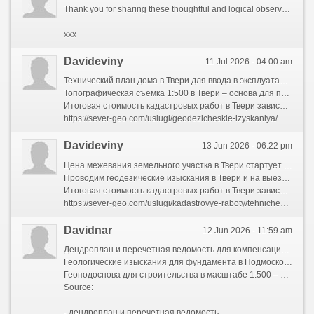
Thank you for sharing these thoughtful and logical observations. The objective presentation makes it extremely easy to process the information and understand the big picture.
xxx
Davideviny
11 Jul 2026 - 04:00 am
Технический план дома в Твери для ввода в эксплуатацию составим за по вашим чертежам. Проверим на ГИС ЕГРП без лишних документов.
Топографическая съемка 1:500 в Твери – основа для проекта. Снимаем даже зимой. Стоимость 1000 ? за сотку.
Итоговая стоимость кадастровых работ в Твери зависит от площади. Минимальный заказ – 4 000 ?. Присылаем коммерческое за 10 минут.
https://sever-geo.com/uslugi/geodezicheskie-izyskaniya/
Davideviny
13 Jun 2026 - 06:22 pm
Цена межевания земельного участка в Твери стартует от 4 500 ? за участок до 6 соток. Бесплатные выносы точек при заказе комплексных работ.
Проводим геодезические изыскания в Твери и на выездных трассах. Цена от 7 000 ? для подземных коммуникаций.
Итоговая стоимость кадастровых работ в Твери зависит от вида объекта. Минимальный заказ – 4 000 ?. Присылаем коммерческое за 10 минут.
https://sever-geo.com/uslugi/kadastrovye-raboty/tehnicheskij-plan-na-dom/
Davidnar
12 Jun 2026 - 11:59 am
Дендроплан и перечетная ведомость для компенсационного озеленения в Подмосковье. Определяем породу и диаметр. Цена со скидкой при заказе топосъемки.
Геологические изыскания для фундамента в Подмосковье – нужны для свайного поля. Даем график несущей способности. Цена фиксированная за дом 100 м?.
Геоподоснова для строительства в масштабе 1:500 – это основа для генплана. Обновляем старые планы. Цена фиксированная за участок до 2 га.
Source:
- дендроплан и перечетная ведомость