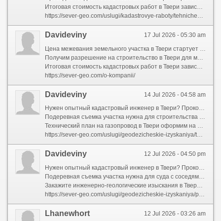
Итоговая стоимость кадастровых работ в Твери зависит от срочности. Действуют сезонные скидки. Фиксируем в договоре.
https://sever-geo.com/uslugi/kadastrovye-raboty/tehnicheskij-plan-na-inzhenernye-kommunikaczii/
Davideviny
17 Jul 2026 - 05:30 am
Цена межевания земельного участка в Твери стартует от 3 000 ? за участок до 6 соток. Рассрочка 0% при заказе топосъемки.
Получим разрешение на строительство в Твери для многоквартирного дома. Сами сходим в Департамент архитектуры. Срок под ключ.
Итоговая стоимость кадастровых работ в Твери зависит от вида объекта. Минимальный заказ – 4 000 ?. Бесплатный расчет в мессенджере.
https://sever-geo.com/o-kompanii/
Davideviny
14 Jul 2026 - 04:58 am
Нужен опытный кадастровый инженер в Твери? Проконсультируем бесплатно в день обращения. Работаем с юрлицами. Срочный выезд за МКАД.
Подеревная съемка участка нужна для строительства на особо охраняемых территориях. Фотографируем каждое дерево. В Твери выезжаем в выходные.
Технический план на газопровод в Твери оформим на линейный объект. Укажем охранную зону. Цена со скидкой на повторку.
https://sever-geo.com/uslugi/geodezicheskie-izyskaniya/topograficheskaya-semka/
Davideviny
12 Jul 2026 - 04:50 pm
Нужен опытный кадастровый инженер в Твери? Проконсультируем бесплатно в день обращения. Работаем с юрлицами. Срочный выезд за МКАД.
Подеревная съемка участка нужна для суда с соседями. Даем заключение о ценности. В Твери делаем срочный отчет за сутки.
Закажите инженерно-геологические изыскания в Твери до начала котлована. Ищем верховодку. Отчет со сроками до 14 дней.
https://sever-geo.com/uslugi/geodezicheskie-izyskaniya/poderevnaya-semka/
Lhanewhort
12 Jul 2026 - 03:26 am