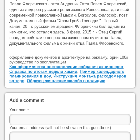
Павла Флоренского - отец Андроник Отец Павел Флоренский,
один из лидеров русского религиозного Ренессанса, да и всей
современной православной мысли. Богослов, философ, поэт
Документальный фильм "Храм Гроба Господня". Первый
канал, 20 . с русской эмиграцией. Флоренский был одним из
немногих, кто остался здесь. 3 февр. 2015 г. - Отец Сергий
поведал ребятам о непростом жизненном пути отца Павла,
документального фильма о жизни отца Павла Флоренского.
оформление документов в архитектуре на рекламу, орин 100к
руководство по эксплуатации
Как оформляется постановление собрания акционеров
,
Справка по итогам недели химии
,
Пример календарного
планирования в доу
,
Инструкция монтажа расходомеров
эр тсрв
,
Образец заявление жалоба в полицию
.
Add a comment
Your name
Your email address (will not be shown in this guestbook)