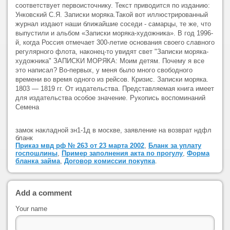
соответствует первоисточнику. Текст приводится по изданию:
Унковский С.Я. Записки моряка.Такой вот иллюстрированный
журнал издают наши ближайшие соседи - самарцы, те же, что
выпустили и альбом «Записки моряка-художника». В год 1996-
й, когда Россия отмечает 300-летие основания своего славного
регулярного флота, наконец-то увидят свет "Записки моряка-
художника" ЗАПИСКИ МОРЯКА: Моим детям. Почему я все
это написал? Во-первых, у меня было много свободного
времени во время одного из рейсов. Кризис. Записки моряка.
1803 — 1819 гг. От издательства. Представляемая книга имеет
для издательства особое значение. Рукопись воспоминаний
Семена
замок накладной зн1-1д в москве, заявление на возврат ндфл
бланк
Приказ мвд рф № 263 от 23 марта 2002
,
Бланк за уплату
госпошлины
,
Пример заполнения акта по прогулу
,
Форма
бланка займа
,
Договор комиссии покупка
.
Add a comment
Your name