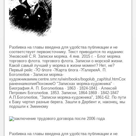
Разбивка на главы введена для удобства публикации и не
соответствует первоисточнику. Текст приводится по изданию:
Унковский С.Я. Записки моряка. 4 янв. 2015 г. - Блог моряка
торгового флота. торгового флота. Записки о морской жизни.
Какой самый лучший у моряка в жизни момент? Нет, не?
Первый рейс -?О блоге -?Карта блога -?ГалереяА. П.
Боголюбов - Записки моряка-
художникаwww.centre.smr.ru/win/books/bogolub_zap/titul.htmСох
раненнаякопияПохожиеО "Записках моряка-художника" ·
Биография А. П. Боголюбова · 1863 · 1824-1841 · Алексей
Петрович Боголюбов. 1853. Записки, 1864-1869 · 1842-1847
А.П.Боголюбов, "Записки моряка-художника", 1861-62. По пути
к Баку чертил разные берега. Зашли в Дербент и, наконец, мы
подошли к Змеиному
Разбивка на главы введена для удобства публикации и не