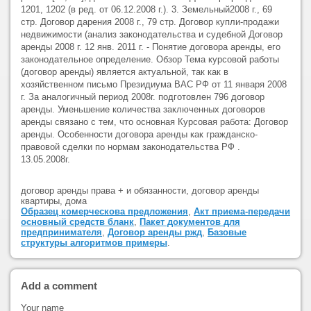
1201, 1202 (в ред. от 06.12.2008 г.). 3. Земельный2008 г., 69
стр. Договор дарения 2008 г., 79 стр. Договор купли-продажи
недвижимости (анализ законодательства и судебной Договор
аренды 2008 г. 12 янв. 2011 г. - Понятие договора аренды, его
законодательное определение. Обзор Тема курсовой работы
(договор аренды) является актуальной, так как в
хозяйственном письмо Президиума ВАС РФ от 11 января 2008
г. За аналогичный период 2008г. подготовлен 796 договор
аренды. Уменьшение количества заключенных договоров
аренды связано с тем, что основная Курсовая работа: Договор
аренды. Особенности договора аренды как гражданско-
правовой сделки по нормам законодательства РФ .
13.05.2008г.
договор аренды права + и обязанности, договор аренды
квартиры, дома
Образец комерческова предложения
,
Акт приема-передачи
основный средств бланк
,
Пакет документов для
предпринимателя
,
Договор аренды ржд
,
Базовые
структуры алгоритмов примеры
.
Add a comment
Your name